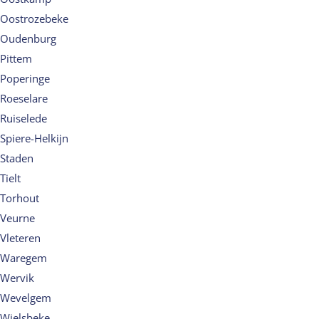
Oostrozebeke
Oudenburg
Pittem
Poperinge
Roeselare
Ruiselede
Spiere-Helkijn
Staden
Tielt
Torhout
Veurne
Vleteren
Waregem
Wervik
Wevelgem
Wielsbeke