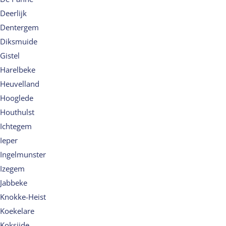
Deerlijk
Dentergem
Diksmuide
Gistel
Harelbeke
Heuvelland
Hooglede
Houthulst
Ichtegem
Ieper
Ingelmunster
Izegem
Jabbeke
Knokke-Heist
Koekelare
Koksijde