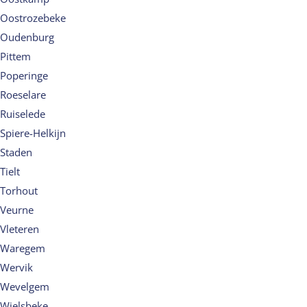
Oostrozebeke
Oudenburg
Pittem
Poperinge
Roeselare
Ruiselede
Spiere-Helkijn
Staden
Tielt
Torhout
Veurne
Vleteren
Waregem
Wervik
Wevelgem
Wielsbeke