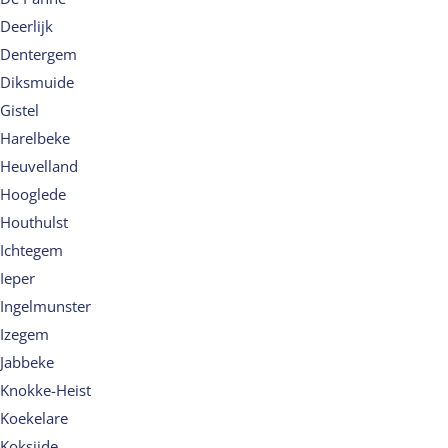
Deerlijk
Dentergem
Diksmuide
Gistel
Harelbeke
Heuvelland
Hooglede
Houthulst
Ichtegem
Ieper
Ingelmunster
Izegem
Jabbeke
Knokke-Heist
Koekelare
Koksijde