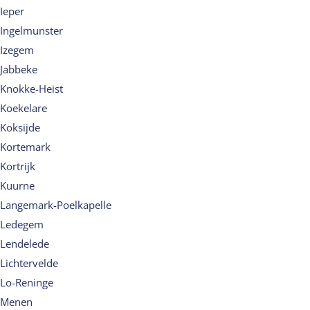
Ieper
Ingelmunster
Izegem
Jabbeke
Knokke-Heist
Koekelare
Koksijde
Kortemark
Kortrijk
Kuurne
Langemark-Poelkapelle
Ledegem
Lendelede
Lichtervelde
Lo-Reninge
Menen