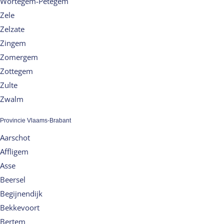
Wortegem-Petegem
Zele
Zelzate
Zingem
Zomergem
Zottegem
Zulte
Zwalm
Provincie Vlaams-Brabant
Aarschot
Affligem
Asse
Beersel
Begijnendijk
Bekkevoort
Bertem