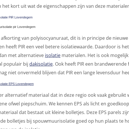
n het kort uit wat de eigenschappen zijn van deze materiale
olatie PiR Lovendegem
e afkorting van polyisocyanuraat, dit is in principe de nieuw
n heeft PIR een veel betere isolatiewaarde. Daardoor is he
dan met alternatieve
isolatie
materialen. Het is ook mogelijk 
l populair bij
dakisolatie
. Ook heeft PIR een brandwerende fu
mag niet onvermeld blijven dat PIR een lange levensduur hee
olatie EPS Lovendegem
r alternatief materiaal dat in deze regio ook vaak gebruikt 
ene ofwel piepschuim. We kennen EPS als licht en goedkoop 
materiaal dat bestaat uit kleine bolletjes. Deze EPS parels 
de bolletjes bij spouwmuurisolatie goed op hun plaats te ho