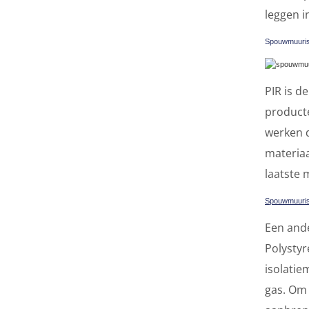
leggen i
Spouwmuuris
PIR is d
producte
werken 
materiaa
laatste 
Spouwmuuris
Een ande
Polystyr
isolatie
gas. Om 