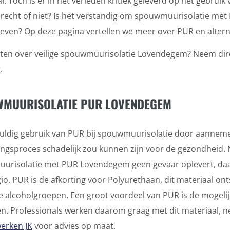
l. Toch is er in het verleden kritiek geleverd op het gebruik
terecht of niet? Is het verstandig om spouwmuurisolatie met
ieven? Op deze pagina vertellen we meer over PUR en alterna
ten over veilige spouwmuurisolatie Lovendegem? Neem dir
.
MUURISOLATIE PUR LOVENDEGEM
vuldig gebruik van PUR bij spouwmuurisolatie door aannem
ngsproces schadelijk zou kunnen zijn voor de gezondheid. 
urisolatie met PUR Lovendegem geen gevaar oplevert, daa
gio. PUR is de afkorting voor Polyurethaan, dit materiaal on
 alcoholgroepen. Een groot voordeel van PUR is de mogelijk
n. Professionals werken daarom graag met dit materiaal, 
werken JK
voor advies op maat.