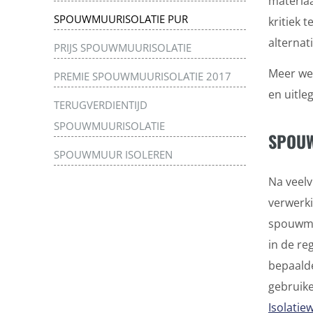
materiaa
SPOUWMUURISOLATIE PUR
kritiek 
alternat
PRIJS SPOUWMUURISOLATIE
Meer we
PREMIE SPOUWMUURISOLATIE 2017
en uitleg
TERUGVERDIENTIJD
SPOUWMUURISOLATIE
SPOUW
SPOUWMUUR ISOLEREN
Na veel
verwerki
spouwmu
in de re
bepaalde
gebruike
Isolatie