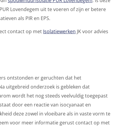
 van
spouwmuurisolatie PUR Lovendegem
. Is deze
 PUR Lovendegem uit te voeren of zijn er betere
tieven als PIR en EPS.
ect contact op met
Isolatiewerken
JK voor advies
ers ontstonden er geruchten dat het
Na uitgebreid onderzoek is gebleken dat
rom wordt het nog steeds veelvuldig toegepast
tstaat door een reactie van isocyanaat en
heid deze zowel in vloeibare als in vaste vorm te
neem voor meer informatie gerust contact op met